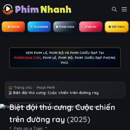
🔒︎ HỘI KÍN
☰ TELEGRAM
🍿 PHIM CHÙA
💃 GÁI GÚ
⚽ THỂ THAO
XEM PHIM LẺ, PHIM BỘ VÀ PHIM CHIẾU RẠP TẠI
PHIMCHUA.COM
, PHIM LẺ, PHIM BỘ, PHIM CHIẾU RẠP PHONG
PHÚ.
Trang chủ
Hoạt Hình
🎬
Biệt đội thú cưng: Cuộc chiến trên đường ray
Biệt đội thú cưng: Cuộc chiến
trên đường ray
(2025)
Pets on a Train