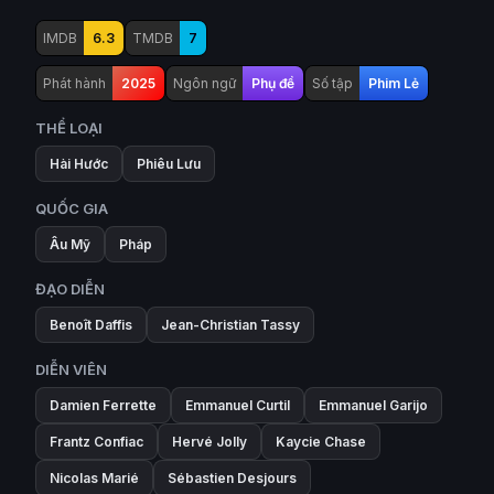
IMDB
6.3
TMDB
7
Phát hành
2025
Ngôn ngữ
Phụ đề
Số tập
Phim Lẻ
THỂ LOẠI
Hài Hước
Phiêu Lưu
QUỐC GIA
Âu Mỹ
Pháp
ĐẠO DIỄN
Benoît Daffis
Jean-Christian Tassy
DIỄN VIÊN
Damien Ferrette
Emmanuel Curtil
Emmanuel Garijo
Frantz Confiac
Hervé Jolly
Kaycie Chase
Nicolas Marié
Sébastien Desjours