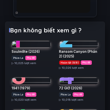
1
2
Bạn không biết xem gì ?
Soulm8te
(2026)
Ransom Canyon (Phần
2)
(2025)
Phim Lẻ
Phụ đề
3
4
Hoàn tất (8/8)
Phụ đề
▷ 10,025 lượt xem
▷ 10,026 lượt xem
1941
(1979)
72 GIỜ
(2026)
5
6
Phim Lẻ
Phụ đề
Phim Lẻ
Phụ đề
▷ 10,020 lượt xem
▷ 10,018 lượt xem