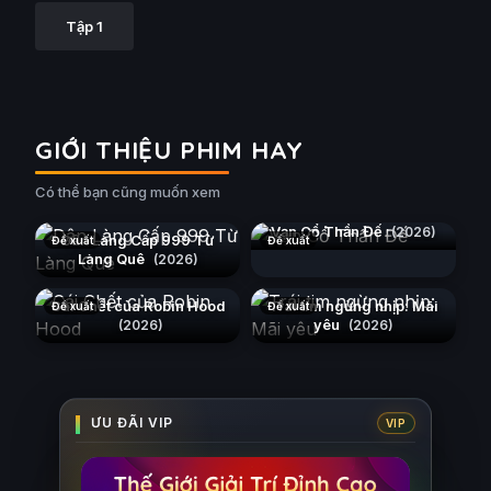
Tập 1
GIỚI THIỆU PHIM HAY
Có thể bạn cũng muốn xem
Vạn Cổ Thần Đế
(2026)
Dân Làng Cấp 999 Từ
Đề xuất
Đề xuất
Làng Quê
(2026)
Cái Chết của Robin Hood
Trái tim ngừng nhịp: Mãi
Đề xuất
Đề xuất
yêu
(2026)
(2026)