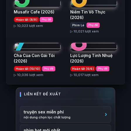
Musafir Cafe
(2026)
Niềm Tin Vô Thực
(2026)
Hoàn tất (8/8)
Phụ đề
7
8
Phim Lẻ
Phụ đề
▷ 10,023 lượt xem
▷ 10,021 lượt xem
Cha Của Con Gái Tôi
Lực Lượng Tinh Nhuệ
(2026)
(2026)
Hoàn tất (10/10)
Phụ đề
Hoàn tất (6/6)
Phụ đề
▷ 10,036 lượt xem
▷ 10,017 lượt xem
truyện sex miễn phí
nội dung chọn lọc chất lượng
phim hot mới nhất