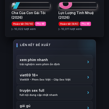
7
8
Cha Của Con Gái Tôi
Lực Lượng Tinh Nhuệ
(2026)
(2026)
Hoàn tất (10/10)
Phụ đề
Hoàn tất (6/6)
Phụ đề
▷ 10,022 lượt xem
▷ 10,011 lượt xem
xem phim nhanh
trải nghiệm xem phim ổn định
viet69 18+
Viet69 - Phim Sex Việt - Clip Sex Việt
truyện sex full
full nội dung cập nhật nhanh
gái gú