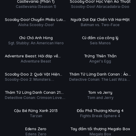
Castlevania (Phần 1)
Scooby-Doo! Học Viện Ảo Thuật
ĐỀ
Castlevania (Season 1)
Scooby-Doo! Abracadabra-Doo
Phim Lẻ
Phim Lẻ
Ụ
PHỤ
HD
HD
Scooby-Doo! Chuyến Phiêu Lưu
Người Dơi Đại Chiến Với Hai-Mặt
ĐỀ
Aloha Scooby-Doo!
Batman vs. Two-Face
Trên Đảo Hawaii
Phim Lẻ
Hoàn tất (8/8)
Ụ
PHỤ
HD
HD
Chú Chó Anh Hùng
Cú đấm của công lý
ĐỀ
Sgt. Stubby: An American Hero
Seis Manos
 tất (12/12)
Phim Lẻ
Ụ
PHỤ
HD
HD
Adventure Beast: Hỏi đáp về
Trứng Thiên Thần
ĐỀ
Adventure Beast
Angel's Egg
muông thú
Phim Lẻ
Phim Lẻ
Ụ
PHỤ
HD
HD
Scooby-Doo 2: Quái Vật Hiện
Thám Tử Lừng Danh Conan : Ảo
ĐỀ
Scooby-Doo 2: Monsters
Detective Conan: The Last Wizard
Hình
Thuật Gia Cuối Cùng Của Thế Kỷ
Phim Lẻ
Hoàn tất (389/389)
Unleashed
of the Century
Ụ
PHỤ
HD
HD
Thám Tử Lừng Danh Conan 21:
Tom và Jerry
ĐỀ
Detective Conan: Crimson Love
Tom and Jerry
Bản Tình Ca Màu Đỏ Thẫm
Phim Lẻ
Hoàn tất (24/24)
Letter
Ụ
THUYẾT
HD
HD
Cậu Bé Rừng Xanh 2013
Đấu Phá Thương Khung 4
MINH
Tarzan
Fights Break Sphere 4
tất (25/25)
Hoàn tất (13/13)
Ụ
PHỤ
HD
HD
Edens Zero
Tay đấm tối thượng Megalo Box
ĐỀ
Edens Zero
Megalo Box