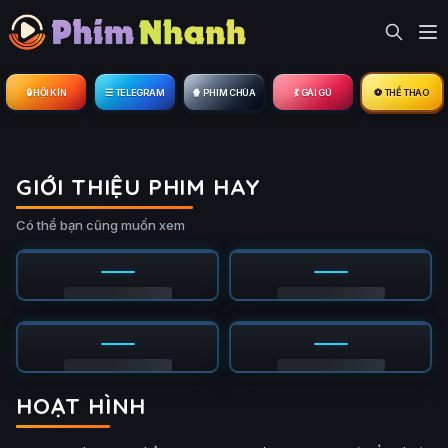
🔒︎ HỘI KÍN
☰ TELEGRAM
🍿 PHIM CHÙA
💃 GÁI GÚ
⚽ THỂ THAO
GIỚI THIỆU PHIM HAY
Có thể bạn cũng muốn xem
HOẠT HÌNH
 tất (4/4)
Phim Lẻ
Ụ
PHỤ
HD
HD