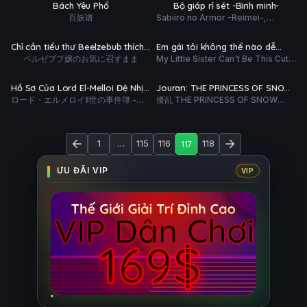
HD
HD
Bách Yêu Phổ
Bộ giáp rỉ sét -Bình minh-
ĐỀ
百妖谱
Sabiiro no Armor -Reimei-,
 tất (12/12)
Hoàn tất (16/16)
Rusted Armors, Sabiiro no Armor,
Rusted Armors -Dawn-
Ụ
PHỤ
HD
HD
Chỉ cần tiểu thư Beelzebub thích
Em gái tôi không thể nào dễ
ĐỀ
ベルゼブブ嬢のお気に召すまま
My Little Sister Can't Be This Cute
là được
thương đến vậy 2
tất (14/14)
Hoàn tất (12/12)
2, Ore no Imouto ga Konnani
Kawaii Wake ga Nai 2
Ụ
PHỤ
HD
HD
Hồ Sơ Của Lord El-Melloi Đệ Nhị –
Jouran: THE PRINCESS OF SNOW
ĐỀ
ロード・エルメロイⅡ世の事件簿 -魔
擾乱 THE PRINCESS OF SNOW
Chuyến Tàu Sưu Tập Ma Nhãn
AND BLOOD
眼搜集列车 Grace note-
AND BLOOD
1
…
115
116
117
118