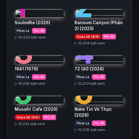
1
2
Soulm8te
(2026)
Ransom Canyon (Phần
2)
(2025)
Phim Lẻ
Phụ đề
3
4
Hoàn tất (8/8)
Phụ đề
▷ 10,023 lượt xem
▷ 10,014 lượt xem
1941
(1979)
72 GIỜ
(2026)
5
6
Phim Lẻ
Phụ đề
Phim Lẻ
Phụ đề
▷ 10,018 lượt xem
▷ 10,013 lượt xem
Musafir Cafe
(2026)
Niềm Tin Vô Thực
(2026)
Hoàn tất (8/8)
Phụ đề
Phim Lẻ
Phụ đề
▷ 10,012 lượt xem
▷ 10,018 lượt xem