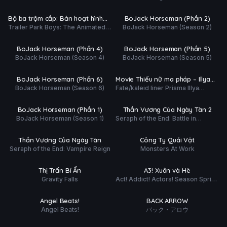
tất (10/10)
Hoàn tất (12/12)
Ụ
PHỤ
HD
HD
Bộ ba trộm cắp: Bản hoạt hình
BoJack Horseman (Phần 2)
ĐỀ
Trailer Park Boys: The Animated
BoJack Horseman (Season 2)
(Phần 2)
 tất (12/12)
Hoàn tất (12/12)
Series (Season 2)
Ụ
PHỤ
HD
HD
BoJack Horseman (Phần 4)
BoJack Horseman (Phần 5)
ĐỀ
BoJack Horseman (Season 4)
BoJack Horseman (Season 5)
tất (16/16)
Phim Lẻ
Ụ
PHỤ
HD
HD
BoJack Horseman (Phần 6)
Movie Thiếu nữ ma pháp – Illya
ĐỀ
BoJack Horseman (Season 6)
Fate/kaleid liner Prisma Illya
Lời thề dưới tuyết
 tất (12/12)
Hoàn tất (13/13)
Movie
Ụ
PHỤ
HD
HD
BoJack Horseman (Phần 1)
Thần Vương Của Ngày Tàn 2
ĐỀ
BoJack Horseman (Season 1)
Seraph of the End: Battle in
 tất (12/12)
Hoàn tất (10/10)
Nagoya
Ụ
PHỤ
HD
HD
Thần Vương Của Ngày Tàn
Công Ty Quái Vật
ĐỀ
Seraph of the End: Vampire Reign
Monsters At Work
tất (20/20)
Hoàn tất (12/12)
Ụ
PHỤ
HD
HD
Thị Trấn Bí Ẩn
A3! Xuân và Hè
ĐỀ
Gravity Falls
Act! Addict! Actors! Season Spring
 tất (13/13)
Hoàn tất (24/24)
& Summer
Ụ
PHỤ
HD
HD
Angel Beats!
BACK ARROW
ĐỀ
Angel Beats!
バック・アロウ
 tất (12/12)
Hoàn tất (12/12)
Ụ
PHỤ