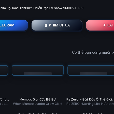
Phim Bộ
Hoạt Hình
Phim Chiếu Rạp
TV Shows
IMDB
VIET69
ELEGRAM
🍿 PHIM CHÙA
💃 GÁ
Có thể bạn cũng muốn 
Trailer
Tập 11/198
PHỤ
PHỤ
HD
HD
Tàng
Mumbo: Giải Cứu Bé Bự
Re:Zero − Bắt Đầu Ở Thế Giới
ĐỀ
ĐỀ
ures
When Mumbo Jumbo Grew Giant
Re:ZERO -Starting Life in Anoth
Khác (Phần 4)
Trailer
Hoàn tất (7/7)
World- Season 4
PHỤ
PHỤ
HD
HD