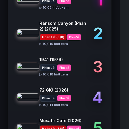
Phim Lẻ
Phụ đề
▷ 10,024 lượt xem
Ransom Canyon (Phần
2
2)
(2025)
Hoàn tất (8/8)
Phụ đề
▷ 10,019 lượt xem
1941
(1979)
3
Phim Lẻ
Phụ đề
▷ 10,018 lượt xem
72 GIỜ
(2026)
4
Phim Lẻ
Phụ đề
▷ 10,014 lượt xem
Musafir Cafe
(2026)
5
Hoàn tất (8/8)
Phụ đề