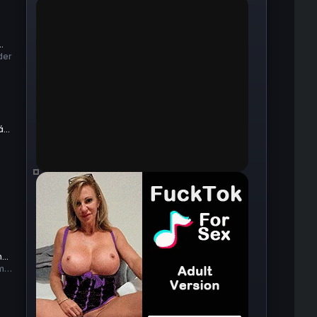
der
á
n
ma-