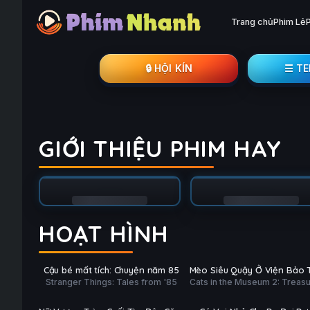
Trang chủ
Phim Lẻ
🔒︎ HỘI KÍN
☰ T
GIỚI THIỆU PHIM HAY
HOẠT HÌNH
Hoàn tất (10/10)
Trailer
PHỤ
PHỤ
HD
HD
Cậu bé mất tích: Chuyện năm 85
Mèo Siêu Quậy Ở Viện Bảo 
ĐỀ
ĐỀ
Stranger Things: Tales from '85
Cats in the Museum 2: Treas
2: Đại Náo Kim Tự Tháp
Hoàn tất (12/12)
Trailer
of Egypt
PHỤ
PHỤ
HD
HD