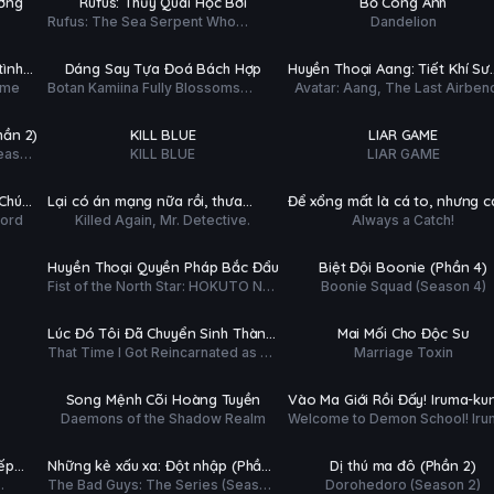
ương
Rufus: Thủy Quái Học Bơi
Bồ Công Anh
ĐỀ
ĐỀ
Rufus: The Sea Serpent Who
Dandelion
Hoàn tất (12/12)
Phim Lẻ
Couldn't Swim
PHỤ
PHỤ
HD
HD
tình
Dáng Say Tựa Đoá Bách Hợp
Huyền Thoại Aang: Tiết Khí Sư
ĐỀ
ĐỀ
ame
Botan Kamiina Fully Blossoms
Avatar: Aang, The Last Airben
Cuối Cùng
Hoàn tất (12/12)
Tập 11/12
When Drunk
PHỤ
PHỤ
HD
HD
hần 2)
KILL BLUE
LIAR GAME
ĐỀ
ĐỀ
Season
KILL BLUE
LIAR GAME
Hoàn tất (12/12)
Hoàn tất (12/12)
PHỤ
PHỤ
HD
HD
 Chúa
Lại có án mạng nữa rồi, thưa
Để xổng mất là cá to, nhưng c
ĐỀ
ĐỀ
Lord
Killed Again, Mr. Detective.
Always a Catch!
thám tử.
tôi câu được lại còn to hơn
Tập 7/12
Tập 10/26
PHỤ
PHỤ
HD
HD
Huyền Thoại Quyền Pháp Bắc Đẩu
Biệt Đội Boonie (Phần 4)
ĐỀ
ĐỀ
Fist of the North Star: HOKUTO NO
Boonie Squad (Season 4)
Tập 13/24
Hoàn tất (13/13)
KEN
PHỤ
PHỤ
HD
HD
Lúc Đó Tôi Đã Chuyển Sinh Thành
Mai Mối Cho Độc Sư
ĐỀ
ĐỀ
That Time I Got Reincarnated as a
Marriage Toxin
Slime (Phần 4)
Tập 15/24
Tập 14/24
Slime (Season 4)
PHỤ
PHỤ
HD
HD
Song Mệnh Cõi Hoàng Tuyền
Vào Ma Giới Rồi Đấy! Iruma-ku
ĐỀ
ĐỀ
Daemons of the Shadow Realm
Welcome to Demon School! Iru
(Phần 4)
Hoàn tất (10/10)
Hoàn tất (11/11)
kun (Season 4)
PHỤ
PHỤ
HD
HD
iếp
Những kẻ xấu xa: Đột nhập (Phần
Dị thú ma đô (Phần 2)
ĐỀ
ĐỀ
The Bad Guys: The Series (Season
Dorohedoro (Season 2)
2)