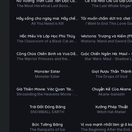
Nữ Vương Trùm Cuối Tàn Độc Căn
Cá Voi Nhỏ Chu Du Đại D
ĐỀ
ĐỀ
The Most Heretical Last Boss
The Last Whale Singer
Nguyên Của Mọi Thảm Kịch Sẽ
Phim Lẻ
Hoàn tất (12/12)
Queen: From Villainess to Savior
Dốc Sức Vì Người Dân (Phần 2)
(Season 2)
PHỤ
PHỤ
HD
HD
Hãy sống cho ngày mai. Hãy chết
Tôi muốn chấm dứt trò chơi 
ĐỀ
ĐỀ
All You Need is Kill
I Want to End This Love G
hôm nay.
yêu này
Tập 7/24
Hoàn tất (12/12)
PHỤ
PHỤ
HD
HD
Hắc Miêu Và Lớp Học Phù Thủy
Wistoria: Trượng và Kiếm (P
ĐỀ
ĐỀ
The Classroom of a Black Cat and
Wistoria: Wand and Sword (
Tập 3/12
Hoàn tất (10/10)
a Witch
2)
PHỤ
PHỤ
HD
HD
Công Chúa Chiến Binh và Vua Dã
Cuộc Chiến Ngân Hà: Maul –
ĐỀ
ĐỀ
The Warrior Princess and the
Star Wars: Maul - Shadow 
Ma
Tể Bóng Tối
Tập 11/12
Tập 15/24
Barbaric King
PHỤ
PHỤ
HD
HD
Monster Eater
Giọt Rượu Thần Thánh
ĐỀ
ĐỀ
Monster Eater
The Drops of God
Phim Lẻ
Hoàn tất (12/12)
PHỤ
PHỤ
HD
HD
Già Thiên Movie: Vác Quan Tài
Chuyện Kể Của Akane
ĐỀ
ĐỀ
Shrounding the Heavens Movie：
Akane-banashi
Chiến Vương Đằng
Hoàn tất (13/13)
Hoàn tất (13/13)
Fighting Against Wang Teng with
Copper Coffin
PHỤ
PHỤ
HD
HD
Trái Đất Đóng Băng
Xưởng Phép Thuật
ĐỀ
ĐỀ
SNOWBALL EARTH
Witch Hat Atelier
Tập 13/24
Hoàn tất (12/12)
PHỤ
PHỤ
HD
HD
Bức Tường Băng
Vị vua mạnh nhất làm gì ở k
ĐỀ
ĐỀ
The Ramparts of Ice
The Beginning After the End
thứ hai? (Phần 2)