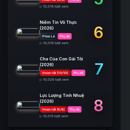
▷ 10,016 lượt xem
Niềm Tin Vô Thực
6
(2026)
Phim Lẻ
Phụ đề
▷ 10,019 lượt xem
Cha Của Con Gái Tôi
7
(2026)
Hoàn tất (10/10)
Phụ đề
▷ 10,026 lượt xem
Lực Lượng Tinh Nhuệ
8
(2026)
Hoàn tất (6/6)
Phụ đề
▷ 10,013 lượt xem