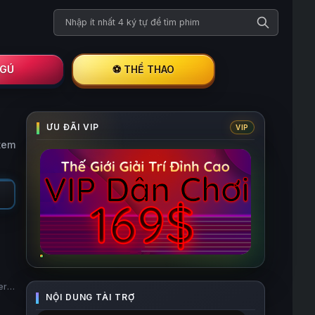
Tìm kiếm phim
I GÚ
⚽ THỂ THAO
xem
er