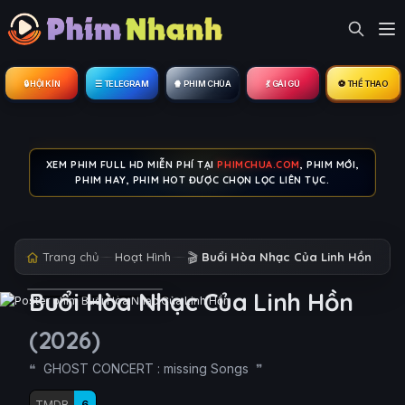
🔒︎ HỘI KÍN
☰ TELEGRAM
🍿 PHIM CHÙA
💃 GÁI GÚ
⚽ THỂ THAO
XEM PHIM FULL HD MIỄN PHÍ TẠI
PHIMCHUA.COM
, PHIM MỚI,
PHIM HAY, PHIM HOT ĐƯỢC CHỌN LỌC LIÊN TỤC.
Trang chủ
Hoạt Hình
🎬
Buổi Hòa Nhạc Của Linh Hồn
Buổi Hòa Nhạc Của Linh Hồn
(2026)
GHOST CONCERT : missing Songs
TMDB
6