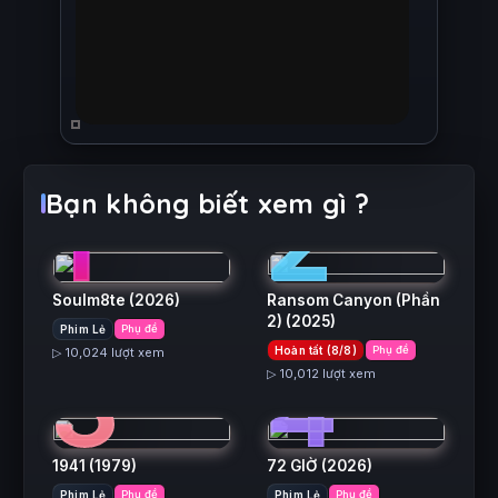
1
2
Bạn không biết xem gì ?
Soulm8te
(2026)
Ransom Canyon (Phần
2)
(2025)
Phim Lẻ
Phụ đề
3
4
Hoàn tất (8/8)
Phụ đề
▷ 10,024 lượt xem
▷ 10,012 lượt xem
1941
(1979)
72 GIỜ
(2026)
Phim Lẻ
Phụ đề
Phim Lẻ
Phụ đề