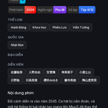
Phát hành
2026
Ngôn ngữ
Phụ đề
Số tập
Tập 6/12
THỂ LOẠI
Hành Động
Khoa Học
Phiêu Lưu
Viễn Tưởng
QUỐC GIA
Nhật Bản
ĐẠO DIỄN
DIỄN VIÊN
佐藤聡美
入野自由
安雪璃
寿美菜子
小鹿なお
日野聡
日高里菜
櫻井みゆき
藤寺美徳
陶山恵実里
Nội dung phim
Bối cảnh diễn ra vào năm 2045. Ca hát bị cấm đoán, và
một hệ thống trí tuệ nhân tạo mang tên MiucS đã thay thế