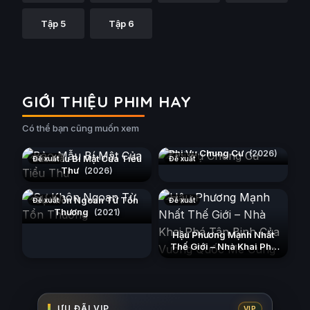
Tập 5
Tập 6
GIỚI THIỆU PHIM HAY
Có thể bạn cũng muốn xem
Phi Vụ Chung Cư
(2026)
Bảo Mẫu Bí Mật Của Tiểu
Đề xuất
Đề xuất
Thư
(2026)
Sự Khôn Ngoan Từ Tổn
Đề xuất
Đề xuất
Thương
(2021)
Hậu Phương Mạnh Nhất
Thế Giới – Nhà Khai Phá
Tân Binh Của Vương Quốc
Mê Cung
(2026)