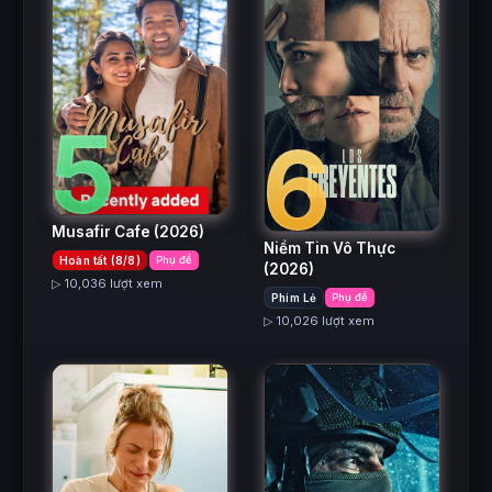
5
6
Musafir Cafe
(2026)
Niềm Tin Vô Thực
Hoàn tất (8/8)
Phụ đề
(2026)
▷ 10,036 lượt xem
Phim Lẻ
Phụ đề
▷ 10,026 lượt xem