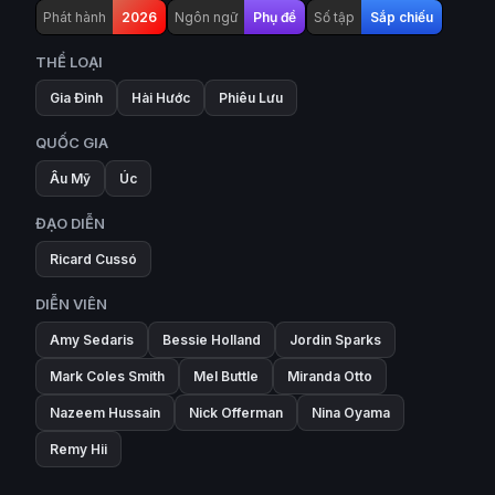
Phát hành
2026
Ngôn ngữ
Phụ đề
Số tập
Sắp chiếu
THỂ LOẠI
Gia Đình
Hài Hước
Phiêu Lưu
QUỐC GIA
Âu Mỹ
Úc
ĐẠO DIỄN
Ricard Cussó
DIỄN VIÊN
Amy Sedaris
Bessie Holland
Jordin Sparks
Mark Coles Smith
Mel Buttle
Miranda Otto
Nazeem Hussain
Nick Offerman
Nina Oyama
Remy Hii