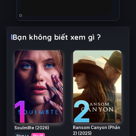
Bạn không biết xem gì ?
2
1
Ransom Canyon (Phần
Soulm8te
(2026)
2)
(2025)
Phim Lẻ
Phụ đề