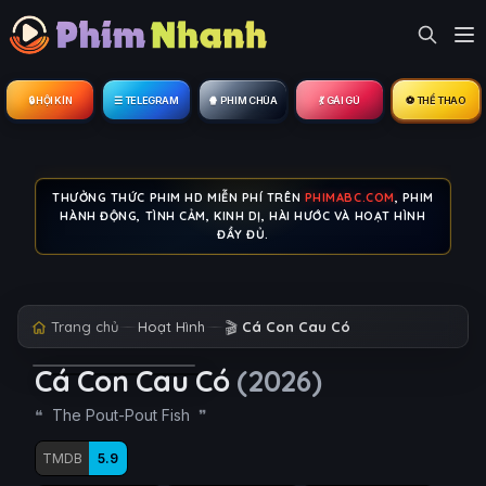
🔒︎ HỘI KÍN
☰ TELEGRAM
🍿 PHIM CHÙA
💃 GÁI GÚ
⚽ THỂ THAO
THƯỞNG THỨC PHIM HD MIỄN PHÍ TRÊN
PHIMABC.COM
, PHIM
HÀNH ĐỘNG, TÌNH CẢM, KINH DỊ, HÀI HƯỚC VÀ HOẠT HÌNH
ĐẦY ĐỦ.
Trang chủ
Hoạt Hình
🎬
Cá Con Cau Có
Cá Con Cau Có
(2026)
The Pout-Pout Fish
TMDB
5.9