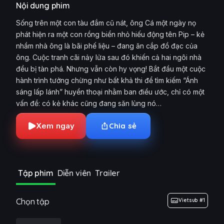
Nội dung phim
Sống trên một con tàu đắm cũ nát, ông Cá một ngày nọ
phát hiện ra một con rồng biển nhỏ hiếu động tên Pip – kẻ
nhầm nhà ông là bãi phế liệu – đang ăn cắp đồ đạc của
ông. Cuộc tranh cãi nảy lửa sau đó khiến cả hai ngôi nhà
đều bị tàn phá. Nhưng vẫn còn hy vọng! Bắt đầu một cuộc
hành trình tưởng chừng như bất khả thi để tìm kiếm “Ánh
sáng lấp lánh” huyền thoại nhằm ban điều ước, chỉ có một
vấn đề: có kẻ khác cũng đang săn lùng nó…
Xem ngay
Chia sẻ
Tập phim
Diễn viên
Trailer
Chọn tập
Vietsub #1