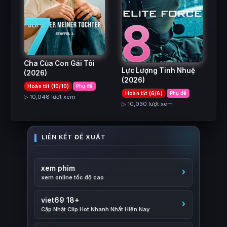
7
8
Cha Của Con Gái Tôi
Lực Lượng Tinh Nhuệ
(2026)
(2026)
Hoàn tất (10/10)
Phụ đề
Hoàn tất (6/6)
Phụ đề
▷ 10,048 lượt xem
▷ 10,030 lượt xem
xem phim
xem online tốc độ cao
viet69 18+
Cập Nhật Clip Hot Nhanh Nhất Hiện Nay