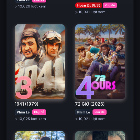
Hoàn tất (8/8)
Phụ đề
▷ 10,029 lượt xem
▷ 10,031 lượt xem
3
4
1941
(1979)
72 GIỜ
(2026)
Phim Lẻ
Phụ đề
Phim Lẻ
Phụ đề
▷ 10,025 lượt xem
▷ 10,021 lượt xem