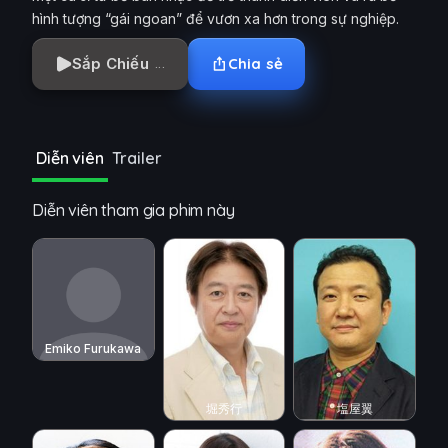
hình tượng “gái ngoan” để vươn xa hơn trong sự nghiệp.
Sắp Chiếu
Chia sẻ
Diễn viên
Trailer
Diễn viên tham gia phim này
Emiko Furukawa
堀秀行
塩屋翼