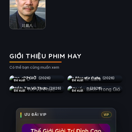
辻親八
GIỚI THIỆU PHIM HAY
Có thể bạn cũng muốn xem
72 GIỜ
Musafir Cafe
(2026)
(2026)
Đề xuất
Đề xuất
Chiến Binh Trong Gió
Niềm Tin Vô Thực
(2026)
(2026)
Đề xuất
Đề xuất