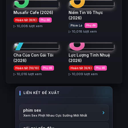
Musafir Cafe
(2026)
Niềm Tin Vô Thực
(2026)
Hoàn tất (8/8)
Phụ đề
7
8
Phim Lẻ
Phụ đề
▷ 10,008 lượt xem
▷ 10,018 lượt xem
Cha Của Con Gái Tôi
Lực Lượng Tinh Nhuệ
(2026)
(2026)
Hoàn tất (10/10)
Phụ đề
Hoàn tất (6/6)
Phụ đề
▷ 10,016 lượt xem
▷ 10,009 lượt xem
phim sex
Xem Sex Phệt Nhau Cực Sướng Mới Nhất