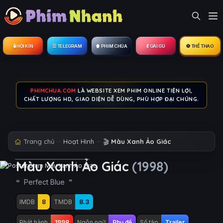
🔒︎ HỘI KÍN
☰ TELEGRAM
🍿 PHIM CHÙA
💃 GÁI GÚ
⚽ THỂ THAO
PHIMCHUA.COM
LÀ WEBSITE XEM PHIM ONLINE TIỆN LỢI,
CHẤT LƯỢNG HD, GIAO DIỆN DỄ DÙNG, PHÙ HỢP ĐẠI CHÚNG.
Trang chủ
Hoạt Hình
🎬
Màu Xanh Ảo Giác
Màu Xanh Ảo Giác
(1998)
Perfect Blue
IMDB
8
TMDB
8.3
Phát hành
1998
Ngôn ngữ
Phụ đề
Số tập
Trailer