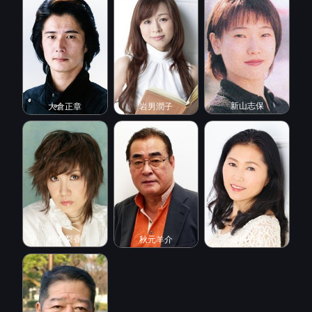
新山志保
大倉正章
岩男潤子
松本梨香
秋元羊介
篠原恵美