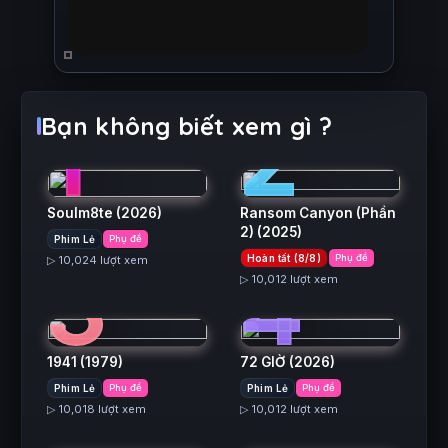
1
2
Bạn không biết xem gì ?
Soulm8te
(2026)
Ransom Canyon (Phần
2)
(2025)
Phim Lẻ
Phụ đề
3
4
Hoàn tất (8/8)
Phụ đề
▷ 10,024 lượt xem
▷ 10,012 lượt xem
1941
(1979)
72 GIỜ
(2026)
5
6
Phim Lẻ
Phụ đề
Phim Lẻ
Phụ đề
▷ 10,018 lượt xem
▷ 10,012 lượt xem